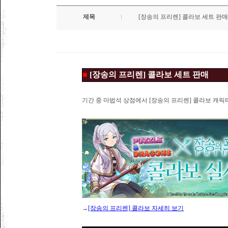
제목
[장송의 프리렌] 콜라보 세트 판매