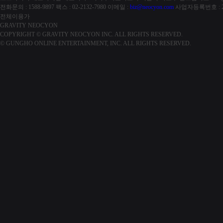
전화문의 : 1588-9897
팩스 : 02-2132-7980
이메일 :
biz@neocyon.com
사업자등록번호 : 21
전체이용가
GRAVITY NEOCYON
COPYRIGHT © GRAVITY NEOCYON INC. ALL RIGHTS RESERVED.
© GUNGHO ONLINE ENTERTAINMENT, INC. ALL RIGHTS RESERVED.