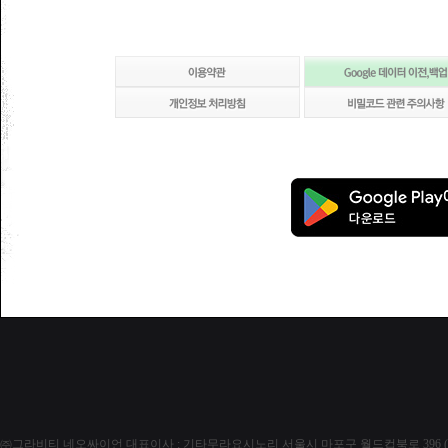
㈜그라비티 네오싸이언
대표이사 : 기타무라요시노리
서울시 마포구 월드컵북로 396 (