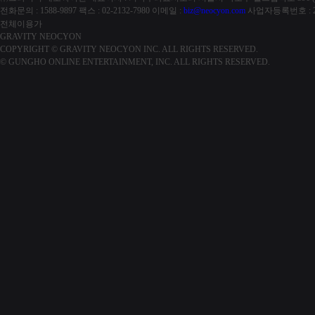
전화문의 : 1588-9897
팩스 : 02-2132-7980
이메일 :
biz@neocyon.com
사업자등록번호 : 21
전체이용가
GRAVITY NEOCYON
COPYRIGHT © GRAVITY NEOCYON INC. ALL RIGHTS RESERVED.
© GUNGHO ONLINE ENTERTAINMENT, INC. ALL RIGHTS RESERVED.