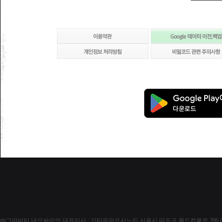
㈜그라비티 네오싸이언
대표이사 : 기타무라요시노리
서울시 마포구 월드컵북로 396 (