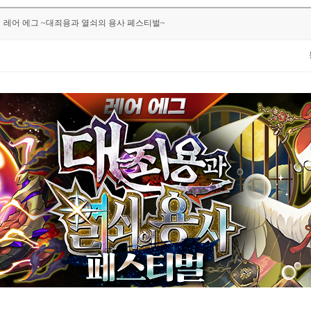
레어 에그 ~대죄용과 열쇠의 용사 페스티벌~