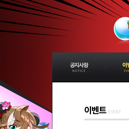
공지사항
이
NOTICE
EV
이벤트
EVENT