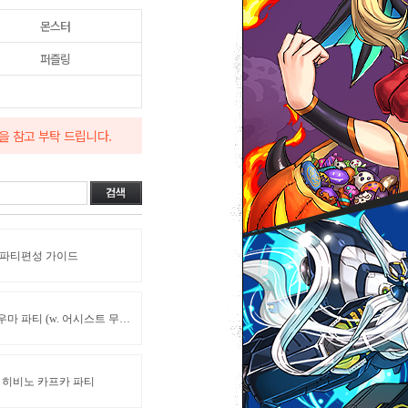
몬스터
퍼즐링
을 참고 부탁 드립니다.
/파티편성 가이드
1월의 결전! EX 러시! 도우마 파티 (w. 어시스트 무효 뱃지)
X 히비노 카프카 파티