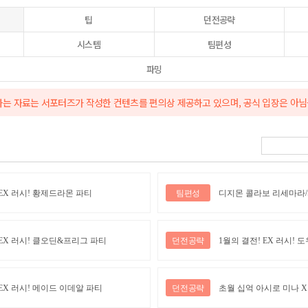
팁
던전공략
시스템
팀편성
파밍
 자료는 서포터즈가 작성한 컨텐츠를 편의상 제공하고 있으며, 공식 입장은 아님
 EX 러시! 황제드라몬 파티
팀편성
디지몬 콜라보 리세마라
 EX 러시! 클오딘&프리그 파티
던전공략
 EX 러시! 메이드 이데알 파티
던전공략
초월 십억 아시로 미나 