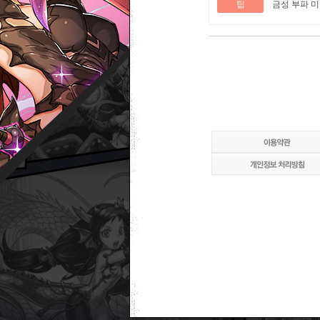
팁
금성 부파 