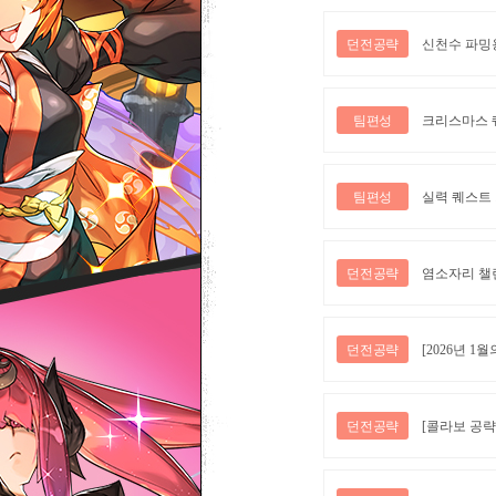
던전공략
신천수 파밍
팀편성
크리스마스 
팀편성
실력 퀘스트
던전공략
염소자리 챌
던전공략
[2026년 1월의
던전공략