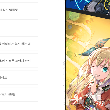
] 왕관 템플릿
벨 세실리아 쉽게 하는 법
41초의 키코루 노어시 파티
가이드
(봉제 인형)