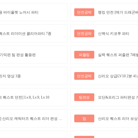
용 바이올렛 노어시 파티
던전공략
랭킹 던전 [메가 드래곤배
퀘스트 리더미션 클리어파티 7종
던전공략
신백식 키코루 파티
 기믹편 팀 편성 활용편
퍼즐링
실력 퀘스트 퍼즐편 7레
린지 영상 3종
던전공략
산리오 상급LV10 2분 
 퀘스트 던전] Lv.8, Lv.9, Lv.10
팀편성
오딘&프리그 파티편성 
[콜라보 공략] 산리오 캐릭터즈 퀘스트 리더 편성 미션 공략(클리어 파티 추가)
팁
산리오 퀘스트 리더 보상 